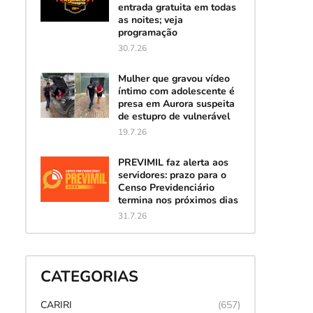
entrada gratuita em todas
as noites; veja
programação
30.7.26
Mulher que gravou vídeo
íntimo com adolescente é
presa em Aurora suspeita
de estupro de vulnerável
19.7.26
PREVIMIL faz alerta aos
servidores: prazo para o
Censo Previdenciário
termina nos próximos dias
31.7.26
CATEGORIAS
CARIRI
(657)