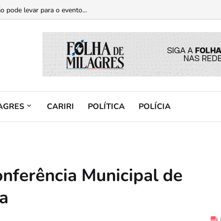
casos de violência contra a mulher...
o pode levar para o evento...
AGRES
CARIRI
POLÍTICA
POLÍCIA
onferência Municipal de
ra