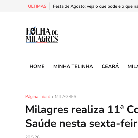
ÚLTIMAS
Cariri é a segunda região do Ceará com mais 
Festa de Agosto: veja o que pode e o que nã
HOME
MINHA TELINHA
CEARÁ
MIL
Página inicial
MILAGRES
Milagres realiza 11ª C
Saúde nesta sexta-fei
28.5.26