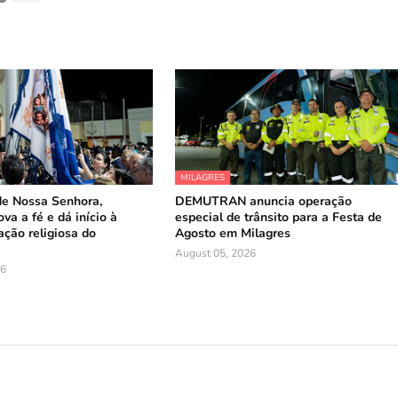
MILAGRES
de Nossa Senhora,
DEMUTRAN anuncia operação
va a fé e dá início à
especial de trânsito para a Festa de
ação religiosa do
Agosto em Milagres
August 05, 2026
26