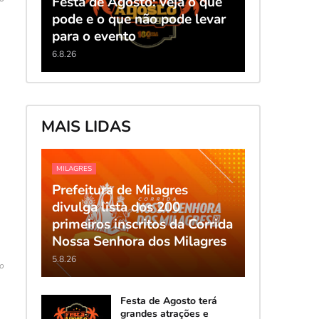
Festa de Agosto: veja o que
pode e o que não pode levar
para o evento
6.8.26
MAIS LIDAS
MILAGRES
Prefeitura de Milagres
divulga lista dos 200
primeiros inscritos da Corrida
Nossa Senhora dos Milagres
5.8.26
ão
Festa de Agosto terá
grandes atrações e