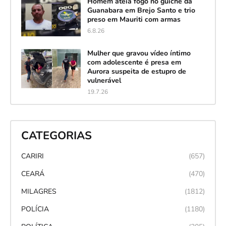
Homem ateia fogo no guichê da
Guanabara em Brejo Santo e trio
preso em Mauriti com armas
6.8.26
Mulher que gravou vídeo íntimo
com adolescente é presa em
Aurora suspeita de estupro de
vulnerável
19.7.26
CATEGORIAS
CARIRI
(657)
CEARÁ
(470)
MILAGRES
(1812)
POLÍCIA
(1180)