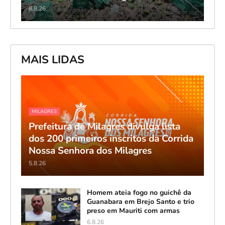
8.8.26
MAIS LIDAS
MILAGRES
Prefeitura de Milagres divulga lista
dos 200 primeiros inscritos da Corrida
Nossa Senhora dos Milagres
5.8.26
Homem ateia fogo no guichê da
Guanabara em Brejo Santo e trio
preso em Mauriti com armas
6.8.26