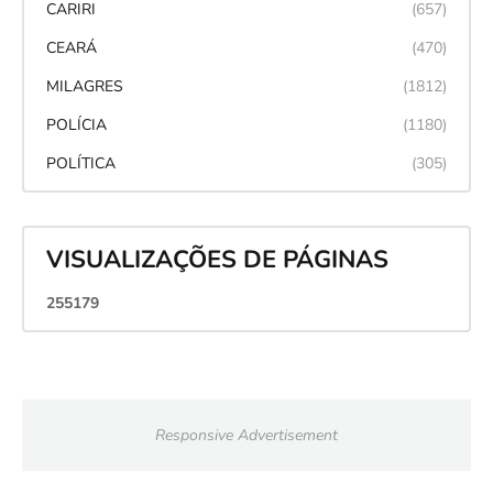
CARIRI
(657)
CEARÁ
(470)
MILAGRES
(1812)
POLÍCIA
(1180)
POLÍTICA
(305)
VISUALIZAÇÕES DE PÁGINAS
2
5
5
1
7
9
Responsive Advertisement