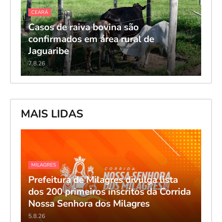
CEARÁ
Casos de raiva bovina são
confirmados em área rural de
Jaguaribe
7.8.26
MAIS LIDAS
MILAGRES
Prefeitura de Milagres divulga lista
dos 200 primeiros inscritos da Corrida
Nossa Senhora dos Milagres
5.8.26