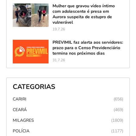
Mulher que gravou vídeo íntimo
com adolescente é presa em
Aurora suspeita de estupro de
vulnerável
19.7.26
PREVIMIL faz alerta aos servidores:
prazo para o Censo Previdenciário
termina nos próximos dias
31.7.26
CATEGORIAS
CARIRI
(656)
CEARÁ
(469)
MILAGRES
(1809)
POLÍCIA
(1177)