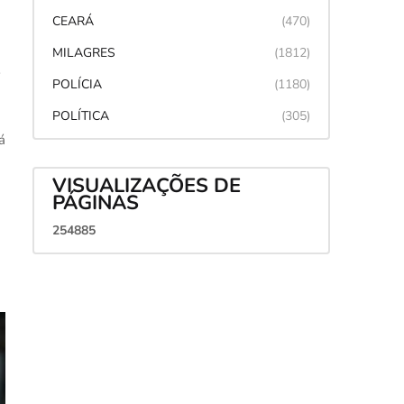
CEARÁ
(470)
MILAGRES
(1812)
POLÍCIA
(1180)
POLÍTICA
(305)
á
VISUALIZAÇÕES DE
PÁGINAS
2
5
4
8
8
5