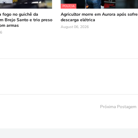
POLÍCIA
 fogo no guichê da
Agricultor morre em Aurora após sofre
 Brejo Santo e trio preso
descarga elétrica
com armas
August 06, 2026
26
Próxima Postagem