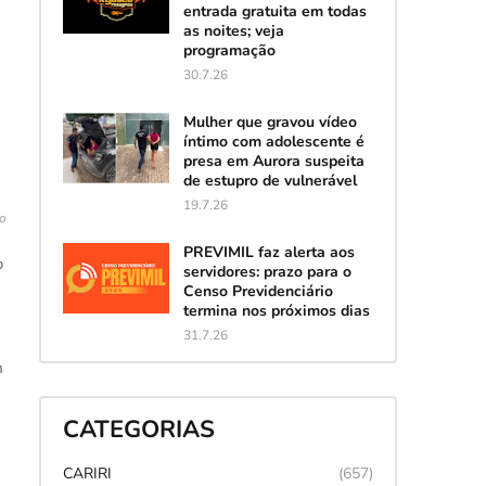
entrada gratuita em todas
as noites; veja
programação
30.7.26
Mulher que gravou vídeo
íntimo com adolescente é
presa em Aurora suspeita
de estupro de vulnerável
19.7.26
o
PREVIMIL faz alerta aos
o
servidores: prazo para o
Censo Previdenciário
termina nos próximos dias
31.7.26
m
CATEGORIAS
CARIRI
(657)