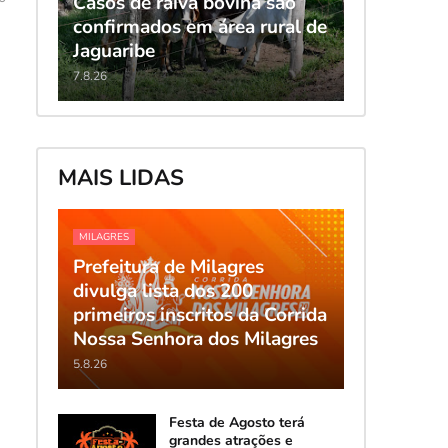
Casos de raiva bovina são
confirmados em área rural de
Jaguaribe
7.8.26
MAIS LIDAS
MILAGRES
Prefeitura de Milagres
divulga lista dos 200
primeiros inscritos da Corrida
Nossa Senhora dos Milagres
5.8.26
Festa de Agosto terá
grandes atrações e