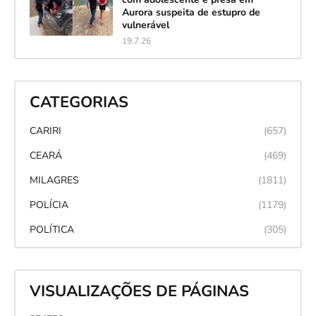
Aurora suspeita de estupro de
vulnerável
19.7.26
CATEGORIAS
CARIRI
(657)
CEARÁ
(469)
MILAGRES
(1811)
POLÍCIA
(1179)
POLÍTICA
(305)
VISUALIZAÇÕES DE PÁGINAS