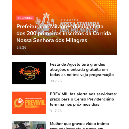
MILAGRES
Prefeitura de Milagres divulga lista
dos 200 primeiros inscritos da Corrida
Nossa Senhora dos Milagres
5.8.26
Festa de Agosto terá grandes
atrações e entrada gratuita em
todas as noites; veja programação
30.7.26
PREVIMIL faz alerta aos servidores:
prazo para o Censo Previdenciário
termina nos próximos dias
31.7.26
Mulher que gravou vídeo íntimo
com adolescente é presa em