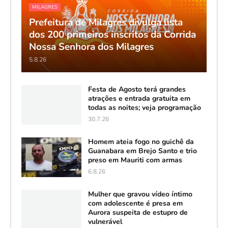
MILAGRES
Prefeitura de Milagres divulga lista
dos 200 primeiros inscritos da Corrida
Nossa Senhora dos Milagres
5.8.26
Festa de Agosto terá grandes
atrações e entrada gratuita em
todas as noites; veja programação
30.7.26
Homem ateia fogo no guichê da
Guanabara em Brejo Santo e trio
preso em Mauriti com armas
6.8.26
Mulher que gravou vídeo íntimo
com adolescente é presa em
Aurora suspeita de estupro de
vulnerável