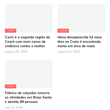
CARIRI
CARIRI
Cariri é a segunda região do
Idosa desaparecida há nove
Ceará com mais casos de
dias no Crato é encontrada
violência contra a mulher
morta em área de mata
August 06, 2026
August 01, 2026
CARIRI
Fábrica de calçados encerra
as atividades em Brejo Santo
e demite 89 pessoas
July 31, 2026