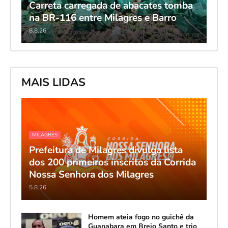
Carreta carregada de abacates tomba
na BR-116 entre Milagres e Barro
8.8.26
MAIS LIDAS
MILAGRES
Prefeitura de Milagres divulga lista
dos 200 primeiros inscritos da Corrida
Nossa Senhora dos Milagres
5.8.26
Homem ateia fogo no guichê da
Guanabara em Brejo Santo e trio