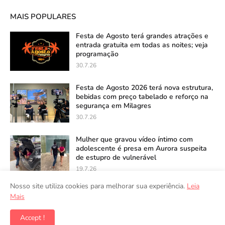
MAIS POPULARES
Festa de Agosto terá grandes atrações e
entrada gratuita em todas as noites; veja
programação
30.7.26
Festa de Agosto 2026 terá nova estrutura,
bebidas com preço tabelado e reforço na
segurança em Milagres
30.7.26
Mulher que gravou vídeo íntimo com
adolescente é presa em Aurora suspeita
de estupro de vulnerável
19.7.26
Nosso site utiliza cookies para melhorar sua experiência.
Leia
Mais
Accept !
Copyright ©
2026
Folha de Milagres