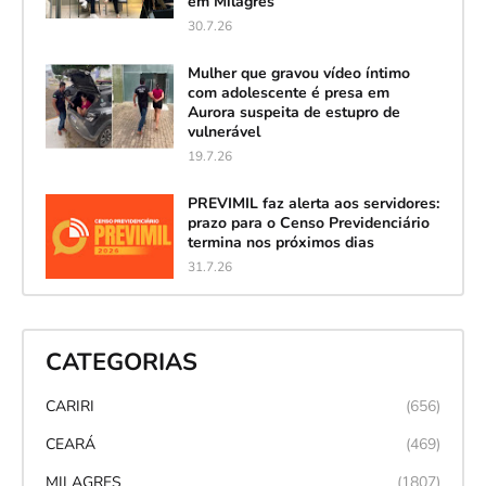
em Milagres
30.7.26
Mulher que gravou vídeo íntimo
com adolescente é presa em
Aurora suspeita de estupro de
vulnerável
19.7.26
PREVIMIL faz alerta aos servidores:
prazo para o Censo Previdenciário
termina nos próximos dias
31.7.26
CATEGORIAS
CARIRI
(656)
CEARÁ
(469)
MILAGRES
(1807)