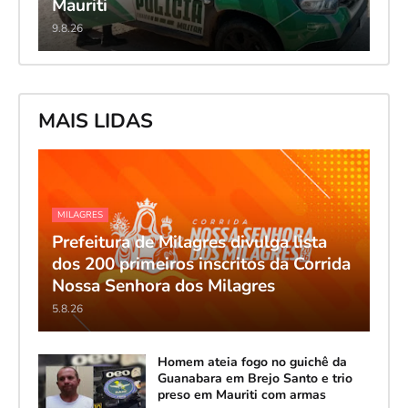
Mauriti
9.8.26
MAIS LIDAS
MILAGRES
Prefeitura de Milagres divulga lista
dos 200 primeiros inscritos da Corrida
Nossa Senhora dos Milagres
5.8.26
Homem ateia fogo no guichê da
Guanabara em Brejo Santo e trio
preso em Mauriti com armas