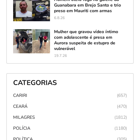
Guanabara em Brejo Santo e trio
preso em Mauriti com armas
6.8.26
Mulher que gravou vídeo íntimo
com adolescente é presa em
Aurora suspeita de estupro de
vulnerável
19.7.26
CATEGORIAS
CARIRI
(657)
CEARÁ
(470)
MILAGRES
(1812)
POLÍCIA
(1180)
POLÍTICA
(305)