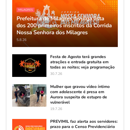
MILAGRES
Prefeitura de Milagres divulga lista
dos 200 primeiros inscritos da Corrida
Nossa Senhora dos Milagres
5.8.26
Festa de Agosto terá grandes
atrações e entrada gratuita em
todas as noites; veja programação
30.7.26
Mulher que gravou vídeo íntimo
com adolescente é presa em
Aurora suspeita de estupro de
vulnerável
19.7.26
PREVIMIL faz alerta aos servidores:
prazo para o Censo Previdenciário