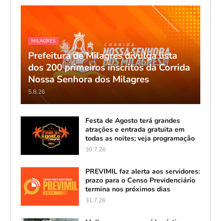
MILAGRES
Prefeitura de Milagres divulga lista
dos 200 primeiros inscritos da Corrida
Nossa Senhora dos Milagres
5.8.26
Festa de Agosto terá grandes
atrações e entrada gratuita em
todas as noites; veja programação
30.7.26
PREVIMIL faz alerta aos servidores:
prazo para o Censo Previdenciário
termina nos próximos dias
31.7.26