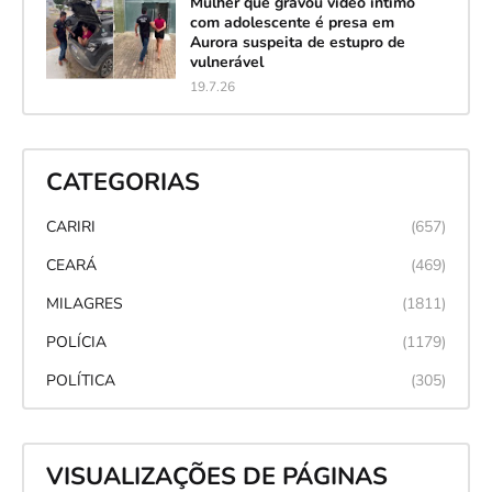
Mulher que gravou vídeo íntimo
com adolescente é presa em
Aurora suspeita de estupro de
vulnerável
19.7.26
CATEGORIAS
CARIRI
(657)
CEARÁ
(469)
MILAGRES
(1811)
POLÍCIA
(1179)
POLÍTICA
(305)
VISUALIZAÇÕES DE PÁGINAS