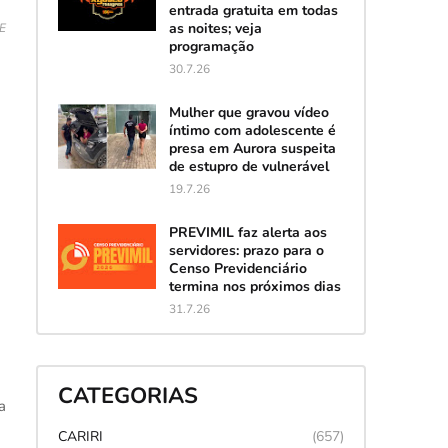
entrada gratuita em todas
as noites; veja
CE
programação
30.7.26
Mulher que gravou vídeo
íntimo com adolescente é
presa em Aurora suspeita
de estupro de vulnerável
19.7.26
PREVIMIL faz alerta aos
servidores: prazo para o
Censo Previdenciário
termina nos próximos dias
31.7.26
CATEGORIAS
a
CARIRI
(657)