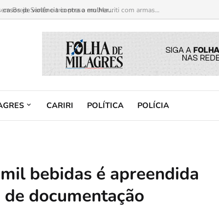
m Brejo Santo e trio preso em Mauriti com armas...
AGRES
CARIRI
POLÍTICA
POLÍCIA
mil bebidas é apreendida
a de documentação