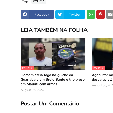
Tags
POLÍCIA
Facebook
Twitter
LEIA TAMBÉM NA FOLHA
POLÍCIA
POLÍCIA
Homem ateia fogo no guichê da
Agricultor m
Guanabara em Brejo Santo e trio preso
descarga elé
em Mauriti com armas
August 06, 20
August 06, 2026
Postar Um Comentário