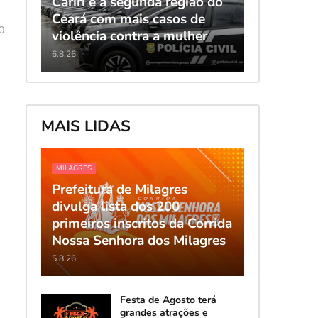
Cariri é a segunda região do
Ceará com mais casos de
0
violência contra a mulher
6.8.26
MAIS LIDAS
MILAGRES
Prefeitura de Milagres
divulga lista dos 200
primeiros inscritos da Corrida
Nossa Senhora dos Milagres
5.8.26
Festa de Agosto terá
grandes atrações e