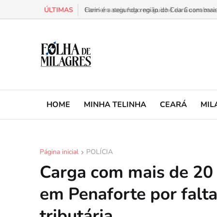
ÚLTIMAS
Homem ateia fogo no guichê da Guanabara e
HOME
MINHA TELINHA
CEARÁ
MIL
Página inicial
POLÍCIA
Carga com mais de 20 
em Penaforte por falt
tributária