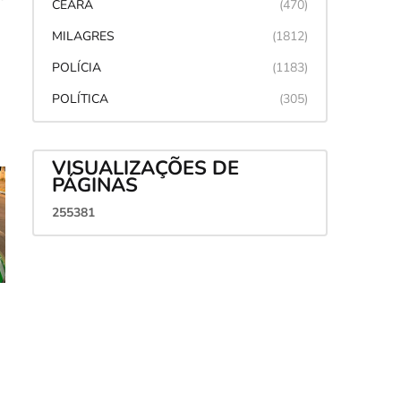
CEARÁ
(470)
MILAGRES
(1812)
POLÍCIA
(1183)
POLÍTICA
(305)
VISUALIZAÇÕES DE
PÁGINAS
2
5
5
3
8
1