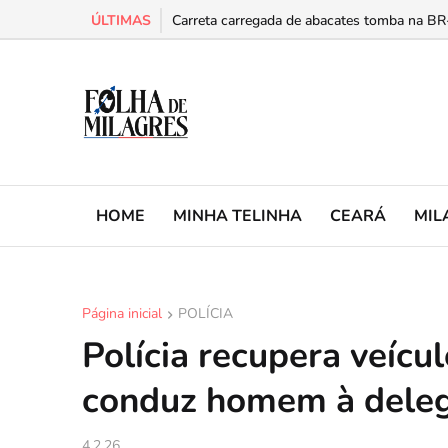
ÚLTIMAS
Acusado de crimes morre em Brejo Santo n
Carreta carregada de abacates tomba na BR-
HOME
MINHA TELINHA
CEARÁ
MIL
Página inicial
POLÍCIA
Polícia recupera veícu
conduz homem à deleg
4.2.26