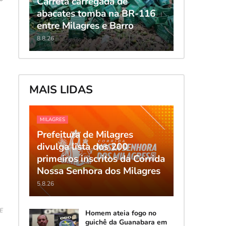
Carreta carregada de
abacates tomba na BR-116
entre Milagres e Barro
8.8.26
MAIS LIDAS
MILAGRES
Prefeitura de Milagres
divulga lista dos 200
primeiros inscritos da Corrida
Nossa Senhora dos Milagres
5.8.26
E
Homem ateia fogo no
guichê da Guanabara em