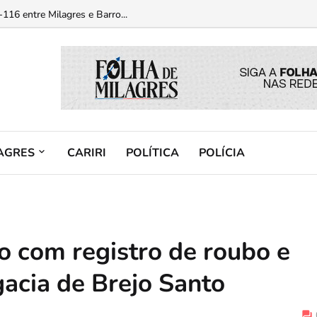
um confronto com o RAIO...
116 entre Milagres e Barro...
AGRES
CARIRI
POLÍTICA
POLÍCIA
lo com registro de roubo e
acia de Brejo Santo