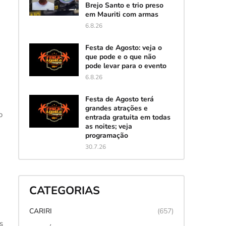
Brejo Santo e trio preso
em Mauriti com armas
6.8.26
Festa de Agosto: veja o
que pode e o que não
pode levar para o evento
6.8.26
Festa de Agosto terá
grandes atrações e
o
entrada gratuita em todas
as noites; veja
programação
30.7.26
CATEGORIAS
CARIRI
(657)
s