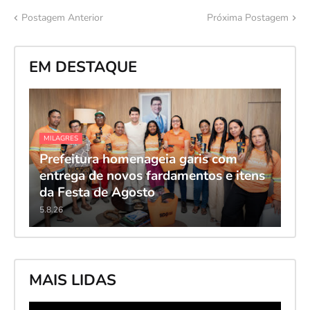
Postagem Anterior
Próxima Postagem
EM DESTAQUE
MILAGRES
Prefeitura homenageia garis com
entrega de novos fardamentos e itens
da Festa de Agosto
5.8.26
MAIS LIDAS