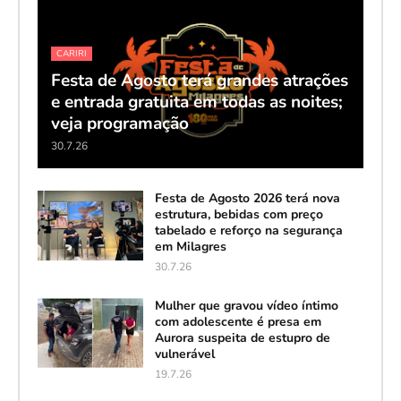
CARIRI
Festa de Agosto terá grandes atrações
e entrada gratuita em todas as noites;
veja programação
30.7.26
Festa de Agosto 2026 terá nova
estrutura, bebidas com preço
tabelado e reforço na segurança
em Milagres
30.7.26
Mulher que gravou vídeo íntimo
com adolescente é presa em
Aurora suspeita de estupro de
vulnerável
19.7.26