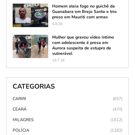
Homem ateia fogo no guichê da
Guanabara em Brejo Santo e trio
preso em Mauriti com armas
6.8.26
Mulher que gravou vídeo íntimo
com adolescente é presa em
Aurora suspeita de estupro de
vulnerável
19.7.26
CATEGORIAS
CARIRI
(657)
CEARÁ
(470)
MILAGRES
(1812)
POLÍCIA
(1182)